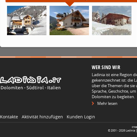
WER SIND WIR
Ladinia ist eine Region d
gekennzeichnet ist: die L
über die Themen die sie 
Sprache, Geschichte, um
Dolomiten zu begleiten.
Mehr lesen
Kontakte
Aktivität hinzufügen
Kunden Login
cre
© 2001 -
2026
Ladinia