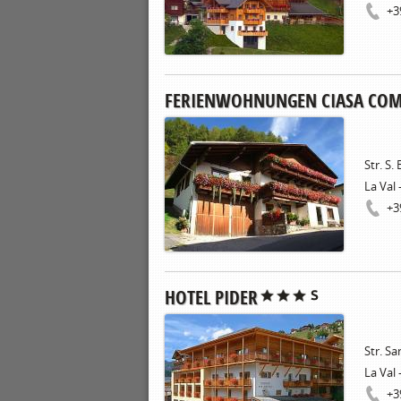
+3
FERIENWOHNUNGEN CIASA COM
Str. S.
La Val 
+3
HOTEL PIDER
Str. Sa
La Val 
+3