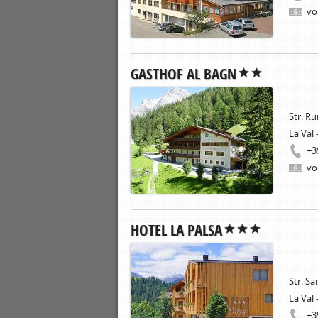
vo
GASTHOF AL BAGN
Str. R
La Val 
+3
vo
HOTEL LA PALSA
Str. Sa
La Val 
+3