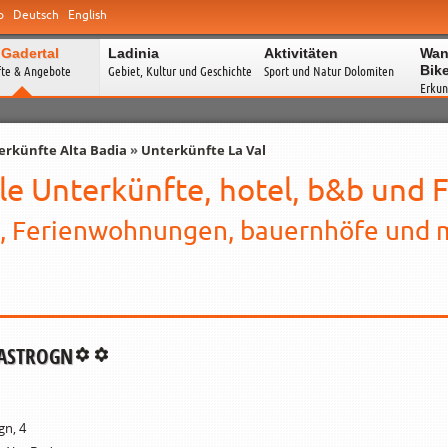
o
Deutsch
English
 Gadertal
Ladinia
Aktivitäten
Wan
Bik
fte & Angebote
Gebiet, Kultur und Geschichte
Sport und Natur Dolomiten
Erkun
erkünfte Alta Badia
»
Unterkünfte La Val
lle Unterkünfte, hotel, b&b un
, Ferienwohnungen, bauernhöfe und m
ASTROGN
gn, 4