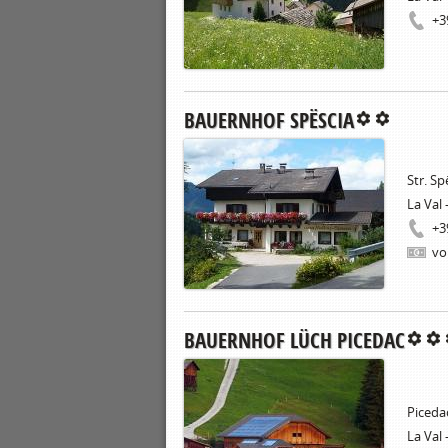
+3
BAUERNHOF SPËSCIA
Str. Sp
La Val 
+3
vo
BAUERNHOF LÜCH PICEDAC
Picedac
La Val 