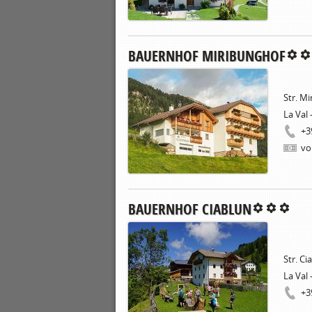
BAUERNHOF MIRIBUNGHOF
Str. Mi
La Val 
+3
vo
BAUERNHOF CIABLUN
Str. Ci
La Val 
+3