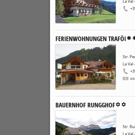
La Val 
+3
FERIENWOHNUNGEN TRAFÖI
Str. Pe
La Val 
+3
vo
BAUERNHOF RUNGGHOF
Str. Ru
La Val 