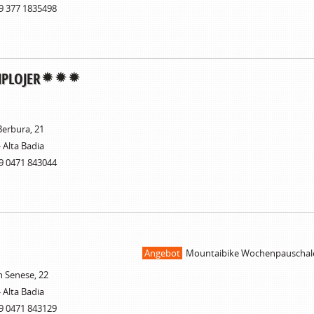
9 377 1835498
PLOJER
 Berbura, 21
- Alta Badia
9 0471 843044
Angebot
Mountaibike Wochenpauschal
n Senese, 22
- Alta Badia
9 0471 843129