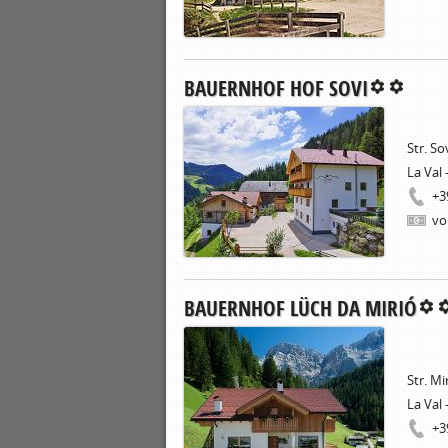
BAUERNHOF HOF SOVI
Str. Sov
La Val 
+3
vo
BAUERNHOF LÜCH DA MIRIÓ
Str. Mi
La Val 
+3