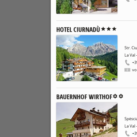
HOTEL CIURNADÙ
Str. Ci
La Val 
+3
vo
BAUERNHOF WIRTHOF
Spësci
La Val 
+3