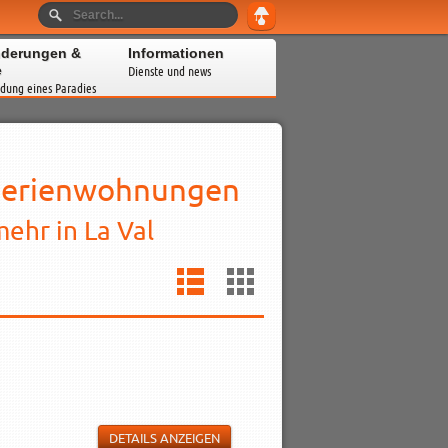
derungen &
Informationen
e
Dienste und news
dung eines Paradies
d Ferienwohnungen
ehr in La Val
DETAILS ANZEIGEN