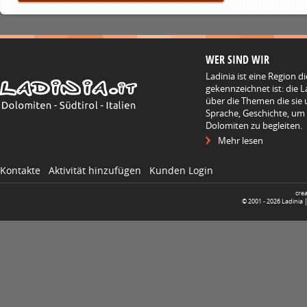
WER SIND WIR
Ladinia ist eine Region d
gekennzeichnet ist: die L
über die Themen die sie 
Sprache, Geschichte, um
Dolomiten zu begleiten.
Mehr lesen
Kontakte
Aktivität hinzufügen
Kunden Login
cre
© 2001 -
2026
Ladinia