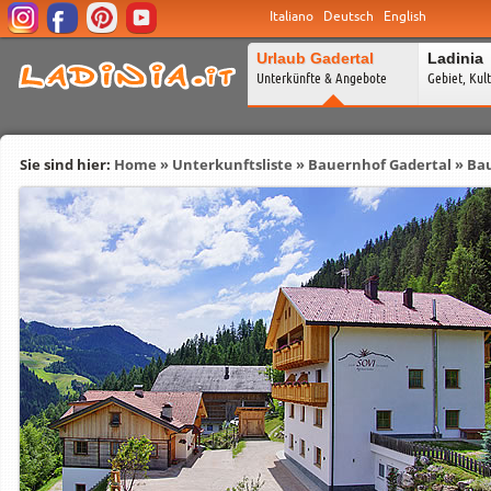
Italiano
Deutsch
English
Urlaub Gadertal
Ladinia
Unterkünfte & Angebote
Gebiet, Kul
Sie sind hier:
Home
»
Unterkunftsliste
»
Bauernhof Gadertal
»
Bau