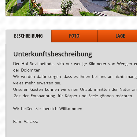
BESCHREIBUNG
FOTO
LAGE
Unterkunftsbeschreibung
Der Hof Sovi befindet sich nur wenige Kilometer von Wengen ent
der Dolomiten.
Wir werden dafür sorgen , dass es Ihnen bei uns an nichts mangelt
vieles mehr erwarten sie.
Zeitraum von
bis
Unseren Gästen können wir einen Urlaub inmitten der Natur anbiet
15.06.2024
02.08.2
Zeit der Entspannung für Körper und Seele gönnen möchten.
03.08.2024
30.08.2
31.08.2024
06.10.2
Wir heißen Sie herzlich Willkommen
Fam. Vallazza