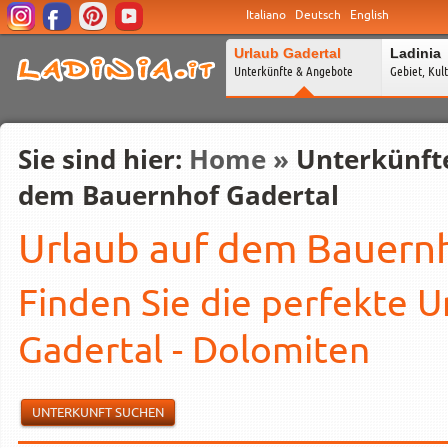
Italiano
Deutsch
English
Urlaub Gadertal
Ladinia
Unterkünfte & Angebote
Gebiet, Kul
Sie sind hier:
Home
»
Unterkünft
dem Bauernhof Gadertal
Urlaub auf dem Bauernh
Finden Sie die perfekte U
Gadertal - Dolomiten
UNTERKUNFT SUCHEN