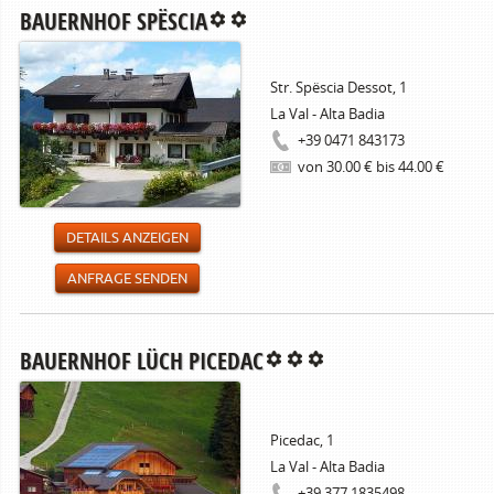
BAUERNHOF SPËSCIA
Str. Spëscia Dessot, 1
La Val - Alta Badia
+39 0471 843173
von 30.00 € bis 44.00 €
DETAILS ANZEIGEN
ANFRAGE SENDEN
BAUERNHOF LÜCH PICEDAC
Picedac, 1
La Val - Alta Badia
+39 377 1835498