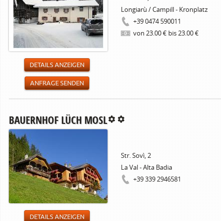
Longiarù / Campill - Kronplatz
+39 0474 590011
von 23.00 € bis 23.00 €
DETAILS ANZEIGEN
ANFRAGE SENDEN
BAUERNHOF LÜCH MOSL
Str. Sovì, 2
La Val - Alta Badia
+39 339 2946581
DETAILS ANZEIGEN