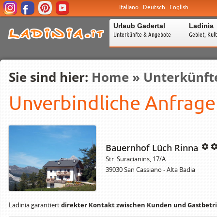
Italiano
Deutsch
English
Urlaub Gadertal
Ladinia
Unterkünfte & Angebote
Gebiet, Kul
Sie sind hier:
Home
»
Unterkünfte
Unverbindliche Anfrage
Bauernhof Lüch Rinna
Str. Suracianins, 17/A
39030 San Cassiano - Alta Badia
Ladinia garantiert
direkter Kontakt zwischen Kunden und Gastbetri