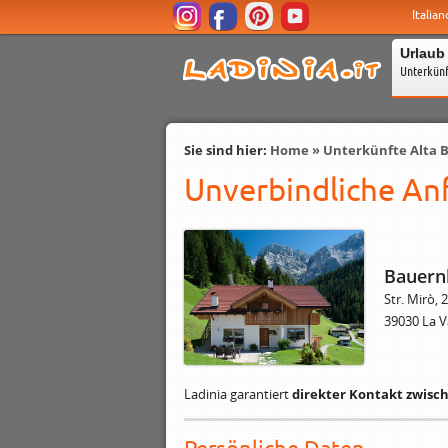
Italian
Urlaub
Unterkün
Sie sind hier:
Home
»
Unterkünfte Alta 
Unverbindliche Anf
Bauern
Str. Mirò, 2
39030 La Va
Ladinia garantiert
direkter Kontakt zwisc