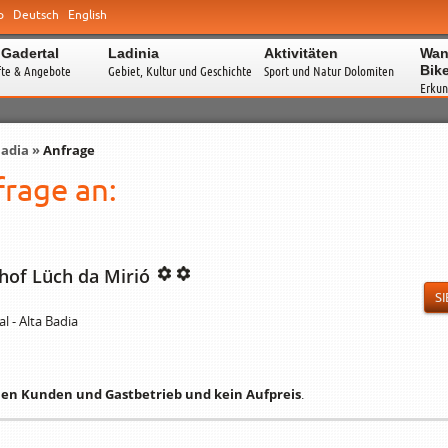
o
Deutsch
English
 Gadertal
Ladinia
Aktivitäten
Wan
Bik
fte & Angebote
Gebiet, Kultur und Geschichte
Sport und Natur Dolomiten
Erkun
Badia
»
Anfrage
rage an:
hof Lüch da Mirió
SI
l - Alta Badia
hen Kunden und Gastbetrieb und kein Aufpreis
.