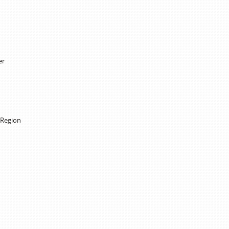
er
 Region