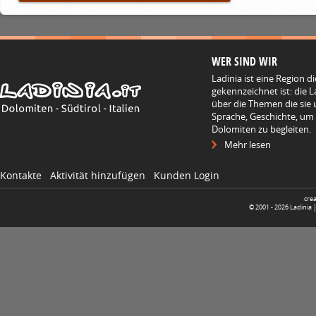
WER SIND WIR
Ladinia ist eine Region d
gekennzeichnet ist: die L
über die Themen die sie 
Sprache, Geschichte, um
Dolomiten zu begleiten.
Mehr lesen
Kontakte
Aktivität hinzufügen
Kunden Login
cre
© 2001 -
2026
Ladinia