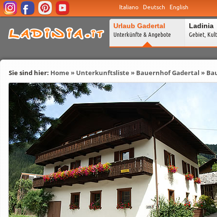
Italiano
Deutsch
English
Urlaub Gadertal
Ladinia
Unterkünfte & Angebote
Gebiet, Kul
Sie sind hier:
Home
»
Unterkunftsliste
»
Bauernhof Gadertal
»
Bau