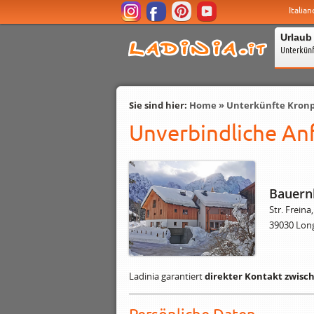
Italian
Urlaub
Unterkün
Sie sind hier:
Home
»
Unterkünfte Kronp
Unverbindliche Anf
Bauern
Str. Freina,
39030 Long
Ladinia garantiert
direkter Kontakt zwisc