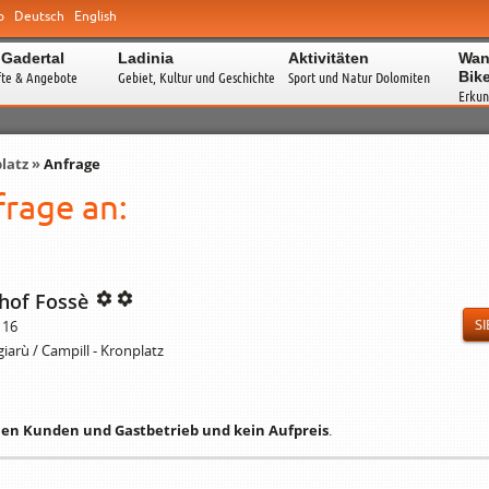
o
Deutsch
English
 Gadertal
Ladinia
Aktivitäten
Wan
Bik
fte & Angebote
Gebiet, Kultur und Geschichte
Sport und Natur Dolomiten
Erkun
latz
»
Anfrage
rage an:
hof Fossè
SI
 16
iarù / Campill - Kronplatz
hen Kunden und Gastbetrieb und kein Aufpreis
.