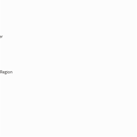
er
 Region