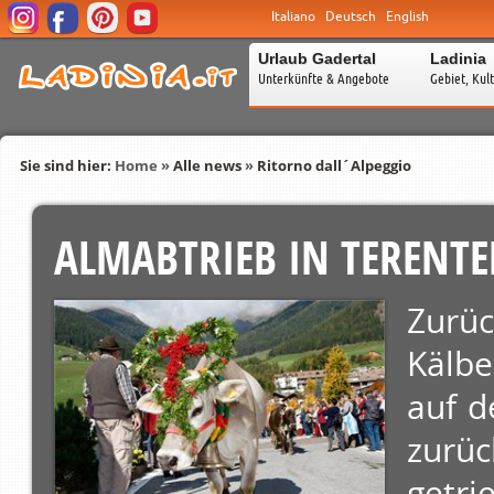
Italiano
Deutsch
English
Urlaub Gadertal
Ladinia
Unterkünfte & Angebote
Gebiet, Kul
Sie sind hier:
Home
»
Alle news
»
Ritorno dall´Alpeggio
ALMABTRIEB IN TERENT
Zurüc
Kälbe
auf d
zurü
getri