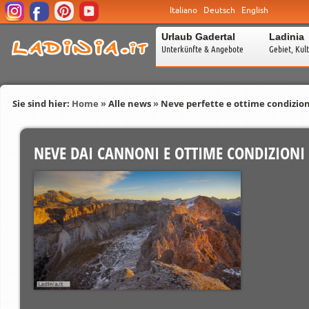
Italiano
Deutsch
English
Urlaub Gadertal
Ladinia
Unterkünfte & Angebote
Gebiet, Kul
Sie sind hier:
Home
»
Alle news
»
Neve perfette e ottime condizion
NEVE DAI CANNONI E OTTIME CONDIZIONI