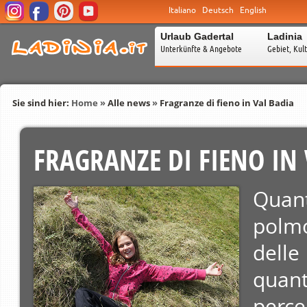
Italiano
Deutsch
English
Urlaub Gadertal
Ladinia
Unterkünfte & Angebote
Gebiet, Kul
Sie sind hier:
Home
»
Alle news
»
Fragranze di fieno in Val Badia
FRAGRANZE DI FIENO IN
Quan
polmo
delle
quant
perce