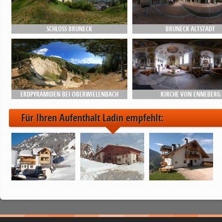
SCHLOSS BRUNECK
BRUNECK ALTSTADT
ERDPYRAMIDEN BEI OBERWIELENBACH
KIRCHE VON ENNEBERG
Für Ihren Aufenthalt Ladin empfehlt: