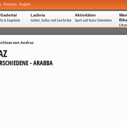
o
Deutsch
English
 Gadertal
Ladinia
Aktivitäten
Wan
Bik
fte & Angebote
Gebiet, Kultur und Geschichte
Sport und Natur Dolomiten
Erkun
Schloss von Andraz
AZ
RSCHIEDENE - ARABBA