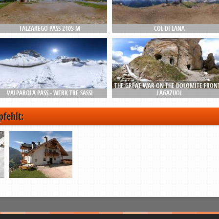
FALZAREGO PASS 2105 M
COL DI LANA
THE GREAT WAR ON THE DOLOMITE FRONT
VALPAROLA PASS - WERK TRE SASSI
LAGAZUOI
pfehlt: