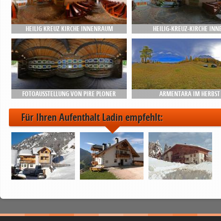
HEILIG KREUZ KIRCHE INNENRAUM
HEILIG-KREUZ-KIRCHE INN
FOTOAUSSTELLUNG VON PIRE PLONER
ARMENTARA IM HERBST
Für Ihren Aufenthalt Ladin empfehlt: