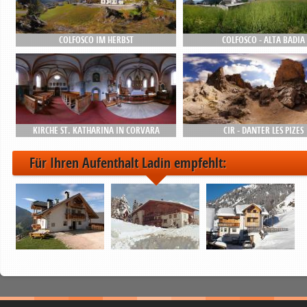
COLFOSCO IM HERBST
COLFOSCO - ALTA BADIA
KIRCHE ST. KATHARINA IN CORVARA
CIR - DANTER LES PIZES
Für Ihren Aufenthalt Ladin empfehlt: