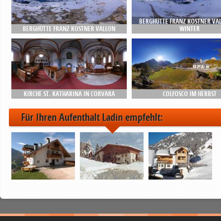
BERGHÜTTE FRANZ KOSTNER VA
BERGHÜTTE FRANZ KOSTNER VALLON
WINTER
KIRCHE ST. KATHARINA IN CORVARA
COLFOSCO IM HERBST
Für Ihren Aufenthalt Ladin empfehlt: