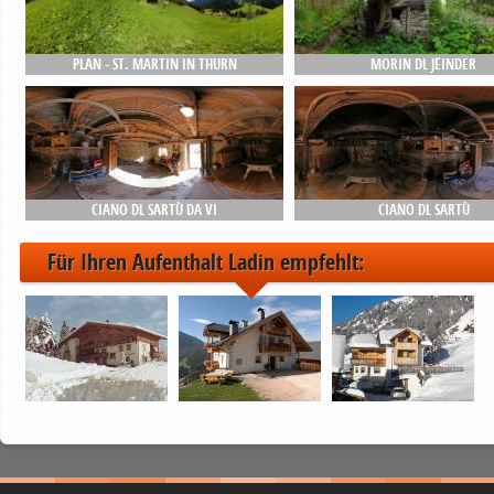
PLAN - ST. MARTIN IN THURN
MORIN DL JËINDER
CIANO DL SARTÙ DA VI
CIANO DL SARTÙ
Für Ihren Aufenthalt Ladin empfehlt: