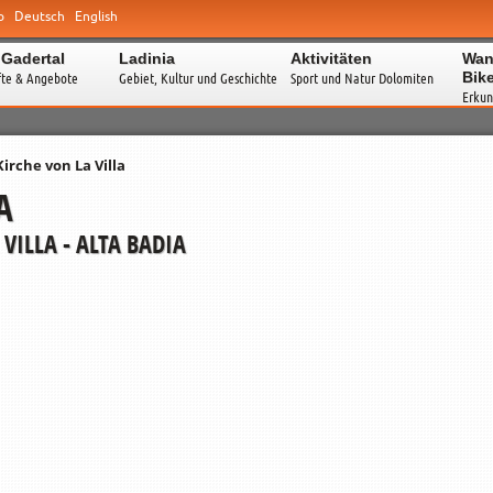
o
Deutsch
English
 Gadertal
Ladinia
Aktivitäten
Wan
Bik
fte & Angebote
Gebiet, Kultur und Geschichte
Sport und Natur Dolomiten
Erkun
Kirche von La Villa
A
VILLA - ALTA BADIA