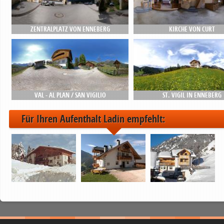
ZENTRALPLATZ VON ENNEBERG
KIRCHE VON CURT
VAL - AL PLAN / SAN VIGILIO
ST. VIGIL IN ENNEBERG
Für Ihren Aufenthalt Ladin empfehlt: