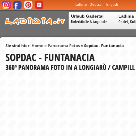
Italiano
Deutsch
English
Urlaub Gadertal
Ladinia
Unterkünfte & Angebote
Gebiet, Kul
Sie sind hier:
Home
»
Panorama Fotos
»
Sopdac - Funtanacia
SOPDAC - FUNTANACIA
360º PANORAMA FOTO IN A LONGIARÙ / CAMPILL