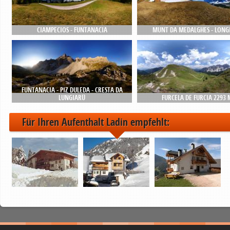
CIAMPECIOS - FUNTANACIA
MUNT DA MEDALGHES - LONG
FUNTANACIA - PIZ DULEDA - CRESTA DA
LUNGIARÜ
FURCELA DE FURCIA 2293 
Für Ihren Aufenthalt Ladin empfehlt: