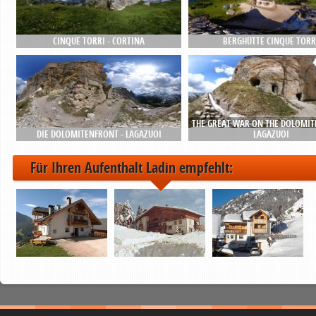
CINQUE TORRI - CORTINA
BERGHÜTTE CINQUE TORR
THE GREAT WAR ON THE DOLOMITE
DIE DOLOMITENFRONT - LAGAZUOI
LAGAZUOI
Für Ihren Aufenthalt Ladin empfehlt: