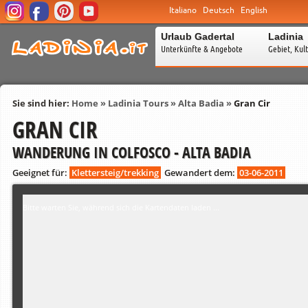
Italiano
Deutsch
English
Urlaub Gadertal
Ladinia
Unterkünfte & Angebote
Gebiet, Kul
Sie sind hier:
Home
»
Ladinia Tours
»
Alta Badia
»
Gran Cir
GRAN CIR
WANDERUNG IN COLFOSCO - ALTA BADIA
Geeignet für:
Klettersteig/trekking
Gewandert dem:
03-06-2011