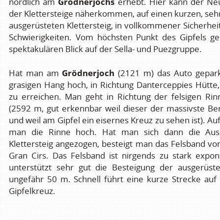
Grödnerjochs
nördlich am
erhebt. Hier kann der Ne
der Klettersteige näherkommen, auf einen kurzen, sehr
ausgerüsteten Klettersteig, in vollkommener Sicherhe
Schwierigkeiten. Vom höchsten Punkt des Gipfels g
spektakulären Blick auf der Sella- und Puezgruppe.
Grödnerjoch
Hat man am
(2121 m) das Auto gepar
grasigen Hang hoch, in Richtung Danterceppies Hütte
zu erreichen. Man geht in Richtung der felsigen Rin
(2592 m, gut erkennbar weil dieser der massivste Be
und weil am Gipfel ein eisernes Kreuz zu sehen ist). A
man die Rinne hoch. Hat man sich dann die Aus
Klettersteig angezogen, besteigt man das Felsband v
Gran Cirs. Das Felsband ist nirgends zu stark expon
unterstützt sehr gut die Besteigung der ausgerüst
ungefähr 50 m. Schnell führt eine kurze Strecke 
Gipfelkreuz.