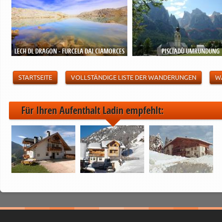
LECH DL DRAGON - FURCELA DAI CIAMORCES
PISCIADÙ UMRUNDUNG
STARTSEITE
VOLLSTÄNDIGE LISTE DER WANDERUNGEN
W
Für Ihren Aufenthalt Ladin empfehlt: