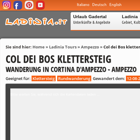
Italiano
Deutsch
English
Urlaub Gadertal
Ladinia
Unterkünfte & Angebote
Gebiet, Kul
Sie sind hier:
Home
»
Ladinia Tours
»
Ampezzo
»
Col dei Bos klette
COL DEI BOS KLETTERSTEIG
WANDERUNG IN CORTINA D'AMPEZZO - AMPEZZO
Geeignet für:
Klettersteig
Rundwanderung
Gewandert dem:
12-08-