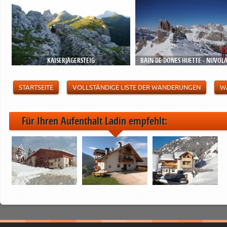
KAISERJÄGERSTEIG
BAIN DE DONES HUETTE - NUVOL
STARTSEITE
VOLLSTÄNDIGE LISTE DER WANDERUNGEN
W
Für Ihren Aufenthalt Ladin empfehlt: