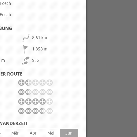
 Fosch
 Fosch
IBUNG
8,61 km
1 858 m
1 m
9, 6
ER ROUTE
WANDERZEIT
b
Mär
Apr
Mai
Jun