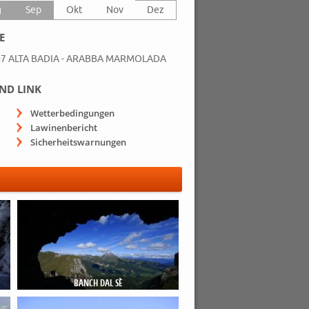
g
Sep
Okt
Nov
Dez
E
7 ALTA BADIA - ARABBA MARMOLADA
ND LINK
Wetterbedingungen
Lawinenbericht
Sicherheitswarnungen
BANCH DAL SÈ