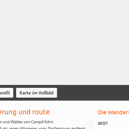
rofil
Karte im Vollbild
erung und route
Die Wander
n und Wälder von Campill führt.
WO?
9 m), einen Kilometer vom Dorfzentrum entfernt.