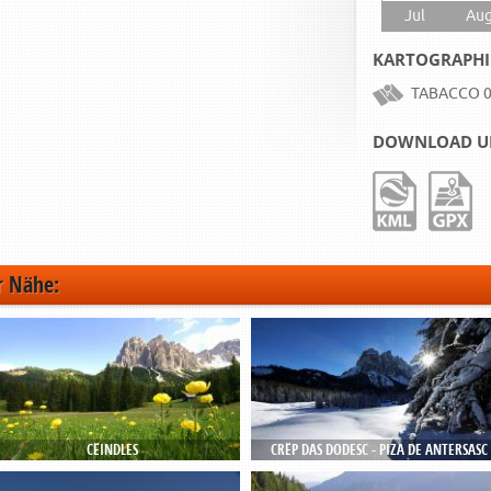
Jul
Au
KARTOGRAPHI
TABACCO 0
DOWNLOAD U
r Nähe:
CËINDLES
CRËP DAS DODESC - PIZA DE ANTERSASC