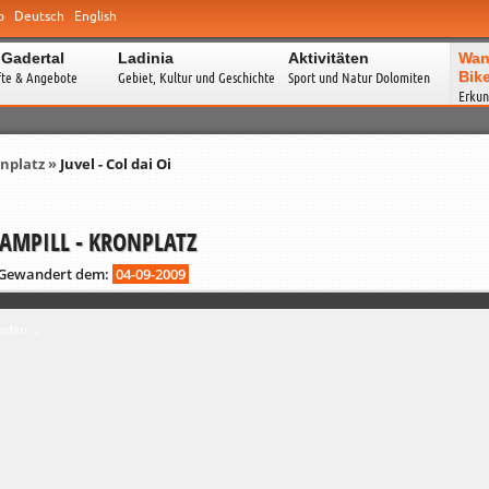
o
Deutsch
English
 Gadertal
Ladinia
Aktivitäten
Wan
Bik
fte & Angebote
Gebiet, Kultur und Geschichte
Sport und Natur Dolomiten
Erkun
nplatz
»
Juvel - Col dai Oi
AMPILL - KRONPLATZ
Gewandert dem:
04-09-2009