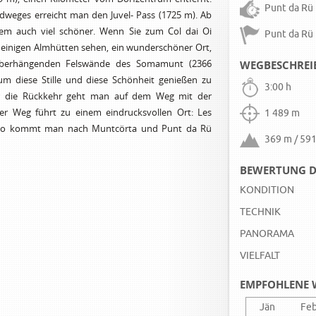
Punt da Rü
dweges erreicht man den Juvel- Pass (1725 m). Ab
llem auch viel schöner. Wenn Sie zum Col dai Oi
Punt da Rü
einigen Almhütten sehen, ein wunderschöner Ort,
überhängenden Felswände des Somamunt (2366
WEGBESCHRE
um diese Stille und diese Schönheit genießen zu
3:00 h
ür die Rückkehr geht man auf dem Weg mit der
ser Weg führt zu einem eindrucksvollen Ort: Les
1 489 m
e, so kommt man nach Muntcörta und Punt da Rü
369 m / 59
BEWERTUNG D
KONDITION
TECHNIK
PANORAMA
VIELFALT
EMPFOHLENE 
Jän
Fe