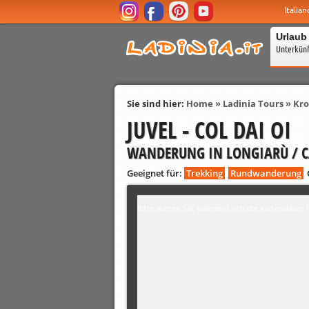
Italian
Urlaub
Unterkün
Sie sind hier:
Home
»
Ladinia Tours
»
Kro
JUVEL - COL DAI OI
WANDERUNG IN LONGIARÙ / C
Geeignet für:
Trekking
Rundwanderung