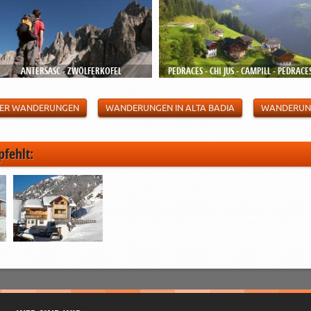
ANTERSASC - ZWÖLFERKOFEL
PEDRACES - CHI JUS - CAMPILL - PEDRACE
 DER WANDERUNGEN
WANDERUNGEN IN ALTA BADIA
WANDERUN
pfehlt: