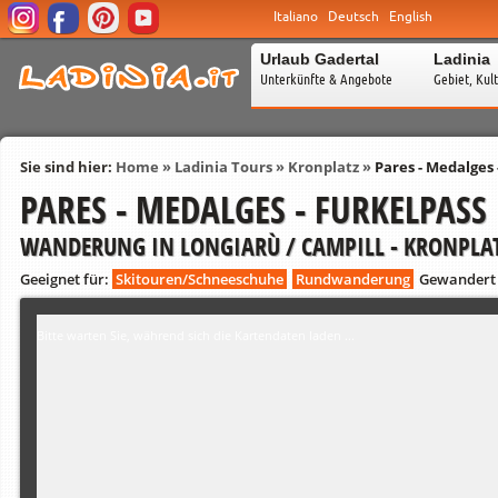
Italiano
Deutsch
English
Urlaub Gadertal
Ladinia
Unterkünfte & Angebote
Gebiet, Kul
Sie sind hier:
Home
»
Ladinia Tours
»
Kronplatz
»
Pares - Medalges 
PARES - MEDALGES - FURKELPASS
WANDERUNG IN LONGIARÙ / CAMPILL - KRONPLA
Geeignet für:
Skitouren/Schneeschuhe
Rundwanderung
Gewandert