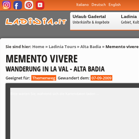
Italiano
Deutsch
English
Urlaub Gadertal
Ladinia
Unterkünfte & Angebote
Gebiet, Kul
Sie sind hier:
Home
»
Ladinia Tours
»
Alta Badia
»
Memento vivere
MEMENTO VIVERE
WANDERUNG IN LA VAL - ALTA BADIA
Geeignet für:
Themenweg
Gewandert dem:
07-09-2009