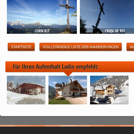
CORN RIT
CRUSC DE RIT
STARTSEITE
VOLLSTÄNDIGE LISTE DER WANDERUNGEN
W
Für Ihren Aufenthalt Ladin empfehlt: