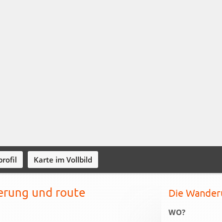
rofil
Karte im Vollbild
erung und route
Die Wander
WO?