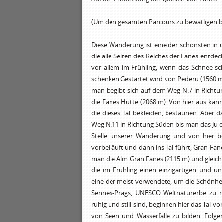
(Um den gesamten Parcours zu bewätligen be
Diese Wanderung ist eine der schönsten in 
die alle Seiten des Reiches der Fanes entdec
vor allem im Frühling, wenn das Schnee sc
schenken.Gestartet wird von Pederü (1560 m),
man begibt sich auf dem Weg N.7 in Richtu
die Fanes Hütte (2068 m). Von hier aus kan
die dieses Tal bekleiden, bestaunen. Aber
Weg N.11 in Richtung Süden bis man das Ju de
Stelle unserer Wanderung und von hier be
vorbeiläuft und dann ins Tal führt, Gran Fa
man die Alm Gran Fanes (2115 m) und gleic
die im Frühling einen einzigartigen und un
eine der meist verwendete, um die Schönhe
Sennes-Prags, UNESCO Weltnaturerbe zu re
ruhig und still sind, beginnen hier das Tal 
von Seen und Wasserfälle zu bilden. Folg