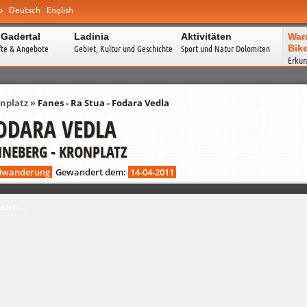
o
Deutsch
English
 Gadertal
Ladinia
Aktivitäten
Wan
Bik
fte & Angebote
Gebiet, Kultur und Geschichte
Sport und Natur Dolomiten
Erkun
nplatz
»
Fanes - Ra Stua - Fodara Vedla
FODARA VEDLA
NNEBERG - KRONPLATZ
dwanderung
Gewandert dem:
14-04-2011