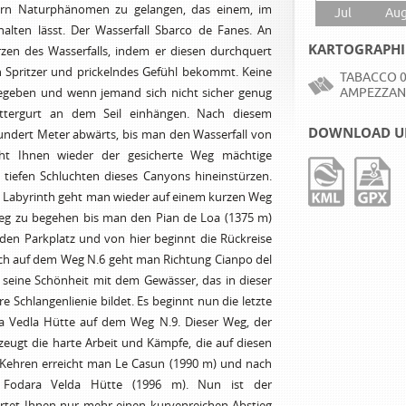
ern Naturphänomen zu gelangen, das einem, im
Jul
Au
lten lässt. Der Wasserfall Sbarco de Fanes. An
KARTOGRAPHI
en des Wasserfalls, indem er diesen durchquert
n Spritzer und prickelndes Gefühl bekommt. Keine
TABACCO 0
 gegeben und wenn jemand sich nicht sicher genug
AMPEZZAN
ettergurt an dem Seil einhängen. Nach diesem
DOWNLOAD U
undert Meter abwärts, bis man den Wasserfall von
icht Ihnen wieder der gesicherte Weg mächtige
e tiefen Schluchten dieses Canyons hineinstürzen.
Labyrinth geht man wieder auf einem kurzen Weg
eg zu begehen bis man den Pian de Loa (1375 m)
den Parkplatz und von hier beginnt die Rückreise
ch auf dem Weg N.6 geht man Richtung Cianpo del
t seine Schönheit mit dem Gewässer, das in dieser
Schlangenlienie bildet. Es beginnt nun die letzte
ra Vedla Hütte auf dem Weg N.9. Dieser Weg, der
eugt die harte Arbeit und Kämpfe, die auf diesen
 Kehren erreicht man Le Casun (1990 m) und nach
 Fodara Velda Hütte (1996 m). Nun ist der
artet Ihnen nur mehr einen kurvenreichen Abstieg