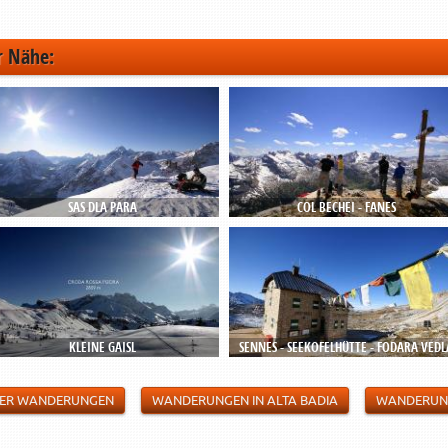
r Nähe:
SAS DLA PARA
COL BECHEI - FANES
KLEINE GAISL
SENNES - SEEKOFELHÜTTE - FODARA VEDL
 DER WANDERUNGEN
WANDERUNGEN IN ALTA BADIA
WANDERUN