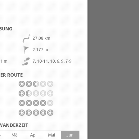
IBUNG
27,08 km
2 177 m
81 m
7, 10-11, 10, 6, 9, 7-9
ER ROUTE
WANDERZEIT
b
Mär
Apr
Mai
Jun