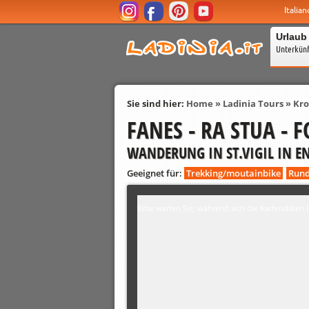
Italian
Urlaub
Unterkün
Sie sind hier:
Home
»
Ladinia Tours
»
Kro
FANES - RA STUA - 
WANDERUNG IN ST.VIGIL IN E
Geeignet für:
Trekking/moutainbike
Run