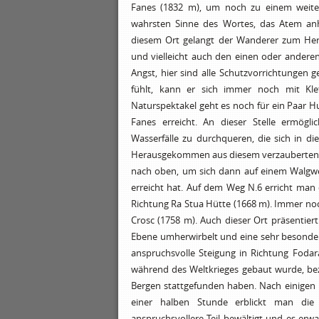
Fanes (1832 m), um noch zu einem weit
wahrsten Sinne des Wortes, das Atem anha
diesem Ort gelangt der Wanderer zum Herz
und vielleicht auch den einen oder andere
Angst, hier sind alle Schutzvorrichtungen
fühlt, kann er sich immer noch mit Kl
Naturspektakel geht es noch für ein Paar H
Fanes erreicht. An dieser Stelle ermögl
Wasserfälle zu durchqueren, die sich in di
Herausgekommen aus diesem verzauberten 
nach oben, um sich dann auf einem Walgw
erreicht hat. Auf dem Weg N.6 erricht man 
Richtung Ra Stua Hütte (1668 m). Immer no
Crosc (1758 m). Auch dieser Ort präsentier
Ebene umherwirbelt und eine sehr besondere 
anspruchsvolle Steigung in Richtung Foda
während des Weltkrieges gebaut wurde, bez
Bergen stattgefunden haben. Nach einigen
einer halben Stunde erblickt man die
anspruchsvollere Teil bewältigt und es erw