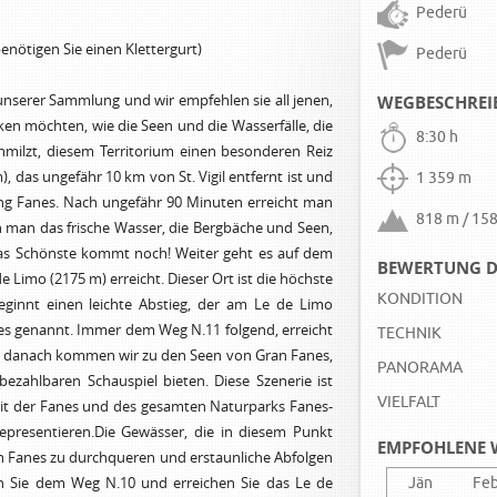
Pederü
nötigen Sie einen Klettergurt)
Pederü
unserer Sammlung und wir empfehlen sie all jenen,
WEGBESCHRE
ken möchten, wie die Seen und die Wasserfälle, die
8:30 h
hmilzt, diesem Territorium einen besonderen Reiz
 das ungefähr 10 km von St. Vigil entfernt ist und
1 359 m
ng Fanes. Nach ungefähr 90 Minuten erreicht man
818 m / 15
n man das frische Wasser, die Bergbäche und Seen,
 das Schönste kommt noch! Weiter geht es auf dem
BEWERTUNG D
 Limo (2175 m) erreicht. Dieser Ort ist die höchste
KONDITION
ginnt einen leichte Abstieg, der am Le de Limo
nes genannt. Immer dem Weg N.11 folgend, erreicht
TECHNIK
h danach kommen wir zu den Seen von Gran Fanes,
PANORAMA
bezahlbaren Schauspiel bieten. Diese Szenerie ist
VIELFALT
it der Fanes und des gesamten Naturparks Fanes-
presentieren.Die Gewässer, die in diesem Punkt
EMPFOHLENE 
von Fanes zu durchqueren und erstaunliche Abfolgen
en Sie dem Weg N.10 und erreichen Sie das Le de
Jän
Fe