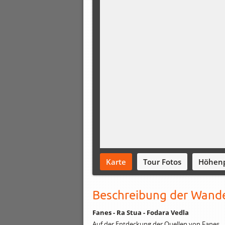
Karte
Tour Fotos
Höhenp
Beschreibung der Wand
Fanes - Ra Stua - Fodara Vedla
Auf der Entdeckung der Quellen von Fanes