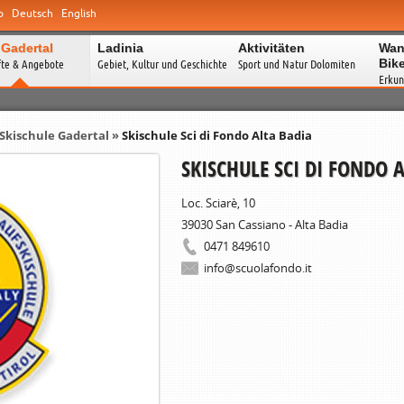
o
Deutsch
English
 Gadertal
Ladinia
Aktivitäten
Wan
Bik
fte & Angebote
Gebiet, Kultur und Geschichte
Sport und Natur Dolomiten
Erkun
Skischule Gadertal
»
Skischule Sci di Fondo Alta Badia
SKISCHULE SCI DI FONDO 
Loc. Sciarè, 10
39030
San Cassiano - Alta Badia
0471 849610
info@scuolafondo.it