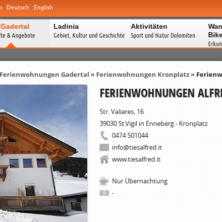
o
Deutsch
English
 Gadertal
Ladinia
Aktivitäten
Wan
Bik
fte & Angebote
Gebiet, Kultur und Geschichte
Sport und Natur Dolomiten
Erkun
Ferienwohnungen Gadertal
»
Ferienwohnungen Kronplatz
»
Ferienw
FERIENWOHNUNGEN ALFRE
Str. Valiares, 16
39030
St.Vigil in Enneberg - Kronplatz
0474 501044
info@tiesalfred.it
www.tiesalfred.it
Nur Übernachtung
-