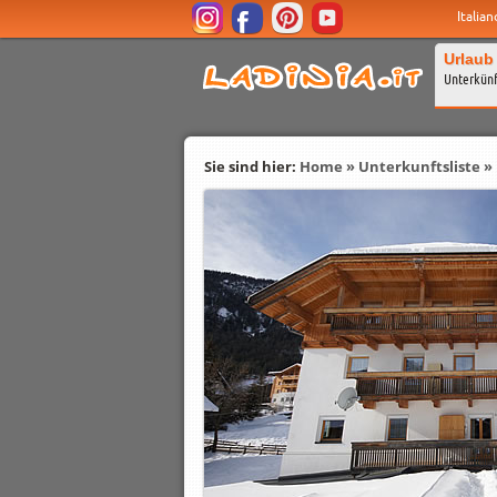
Italian
Urlaub
Unterkün
Sie sind hier:
Home
»
Unterkunftsliste
»