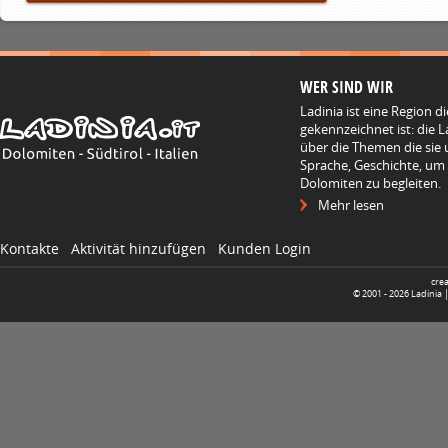
WER SIND WIR
Ladinia ist eine Region d
gekennzeichnet ist: die L
über die Themen die sie 
Sprache, Geschichte, um
Dolomiten zu begleiten.
Mehr lesen
Kontakte
Aktivität hinzufügen
Kunden Login
cre
© 2001 -
2026
Ladinia