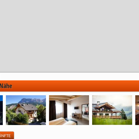
.2025
------------>
45.00 €
55.00 €
 Nähe
ÜNFTE