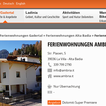
o
Deutsch
English
 Gadertal
Ladinia
Aktivitäten
Wan
Bik
fte & Angebote
Gebiet, Kultur und Geschichte
Sport und Natur Dolomiten
Erkun
Ferienwohnungen Gadertal
»
Ferienwohnungen Alta Badia
»
Ferien
FERIENWOHNUNGEN AMB
Str. Plaoen, 5
39036
La Villa - Alta Badia
339 799 2790
info@ambria.it
www.ambria.it
Nur Übernachtung
-
Angebot
Dolomiti Super Premiere