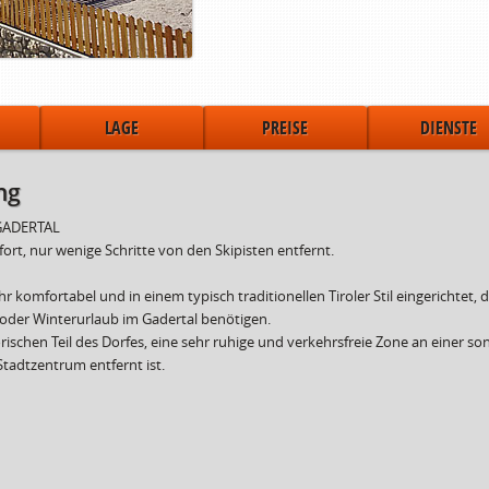
LAGE
PREISE
DIENSTE
ng
GADERTAL
rt, nur wenige Schritte von den Skipisten entfernt.
komfortabel und in einem typisch traditionellen Tiroler Stil eingerichtet, da
 oder Winterurlaub im Gadertal benötigen.
storischen Teil des Dorfes, eine sehr ruhige und verkehrsfreie Zone an einer 
tadtzentrum entfernt ist.
um von
bis
Mindestpreis
Hö
------>
21.12.2024
30.00 €
.2024
06.01.2025
40.00 €
.2025
01.02.2025
40.00 €