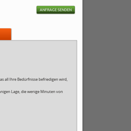
ANFRAGE SENDEN
s all Ihre Bedürfnisse befriedigen wird,
sonnigen Lage, die wenige Minuten von
chstpreis
40.00 €
50.00 €
50.00 €