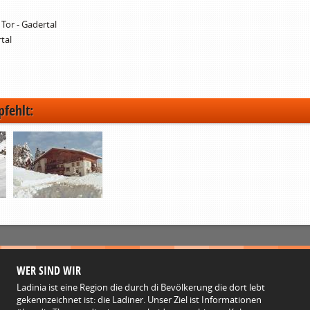
 Tor - Gadertal
tal
pfehlt:
WER SIND WIR
Ladinia ist eine Region die durch di Bevölkerung die dort lebt
gekennzeichnet ist: die Ladiner. Unser Ziel ist Informationen