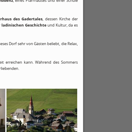
esidenz
, eines Pfarrhauses und einer Schule
rrhaus des Gadertales
, dessen Kirche der
r ladinischen Geschichte
und Kultur, da es
ses Dorf sehr von Gästen beliebt, die Relax,
 Zeit erreichen kann. Während des Sommers
rliebenden.