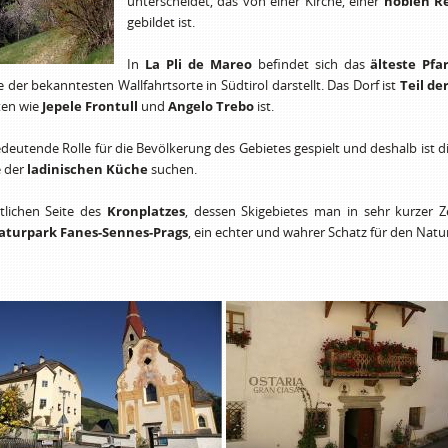
unterscheidet, das von einer Kirche, einer
noblen R
gebildet ist.
In
La Pli de Mareo
befindet sich das
älteste Pfa
der bekanntesten Wallfahrtsorte in Südtirol darstellt. Das Dorf ist
Teil de
ten wie
Jepele Frontull
und
Angelo Trebo
ist.
eutende Rolle für die Bevölkerung des Gebietes gespielt und deshalb ist die
e der
ladinischen Küche
suchen.
tlichen Seite des
Kronplatzes
, dessen Skigebietes man in sehr kurzer
aturpark Fanes-Sennes-Prags
, ein echter und wahrer Schatz für den Natu