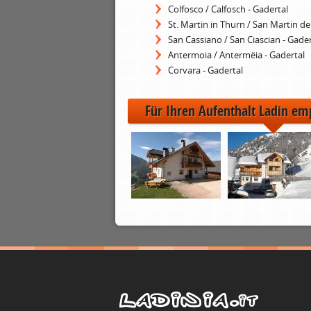
Colfosco / Calfosch - Gadertal
St. Martin in Thurn / San Martin de
San Cassiano / San Ciascian - Gader
Antermoia / Antermëia - Gadertal
Corvara - Gadertal
Für Ihren Aufenthalt Ladin em