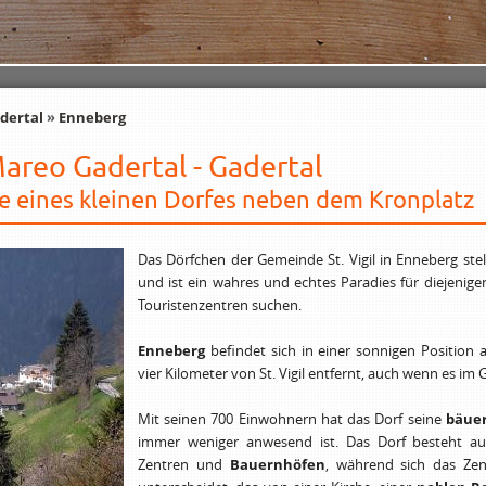
dertal
»
Enneberg
Mareo Gadertal - Gadertal
e eines kleinen Dorfes neben dem Kronplatz
Das Dörfchen der Gemeinde St. Vigil in Enneberg ste
und ist ein wahres und echtes Paradies für diejenige
Touristenzentren suchen.
Enneberg
befindet sich in einer sonnigen Position 
vier Kilometer von St. Vigil entfernt, auch wenn es im 
Mit seinen 700 Einwohnern hat das Dorf seine
bäue
immer weniger anwesend ist. Das Dorf besteht aus e
Zentren und
Bauernhöfen
, während sich das Ze