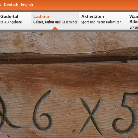
o
Deutsch
English
 Gadertal
Ladinia
Aktivitäten
Wan
Bik
fte & Angebote
Gebiet, Kultur und Geschichte
Sport und Natur Dolomiten
Erkun