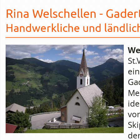
Rina Welschellen - Gader
Handwerkliche und ländlic
We
St.
ei
Ga
Me
ide
von
Ski
der