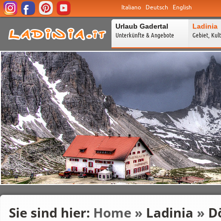
Italiano
Deutsch
English
Urlaub Gadertal
Ladinia
Unterkünfte & Angebote
Gebiet, Kul
Sie sind hier:
Home
»
Ladinia
»
D