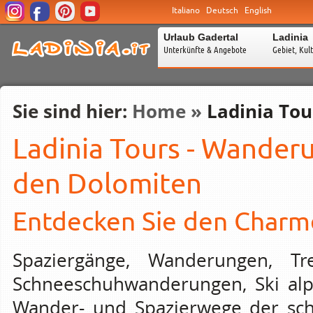
Italiano
Deutsch
English
Urlaub Gadertal
Ladinia
Unterkünfte & Angebote
Gebiet, Kul
Sie sind hier:
Home
»
Ladinia Tou
Ladinia Tours - Wander
den Dolomiten
Entdecken Sie den Charm
Spaziergänge, Wanderungen, Tre
Schneeschuhwanderungen, Ski alpin
Wander- und Spazierwege der sch