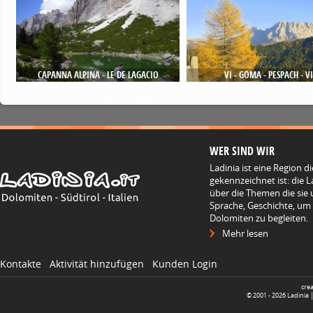
CAPANNA ALPINA - LE DE LAGACIO
VI - GÖMA - PESPACH - VI
WER SIND WIR
Ladinia ist eine Region d
gekennzeichnet ist: die L
über die Themen die sie 
Sprache, Geschichte, um
Dolomiten zu begleiten.
Mehr lesen
Kontakte
Aktivität hinzufügen
Kunden Login
cre
© 2001 -
2026
Ladinia