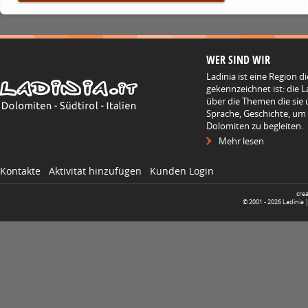
WER SIND WIR
Ladinia ist eine Region d
gekennzeichnet ist: die L
über die Themen die sie 
Sprache, Geschichte, um
Dolomiten zu begleiten.
Mehr lesen
Kontakte
Aktivität hinzufügen
Kunden Login
cre
© 2001 -
2026
Ladinia