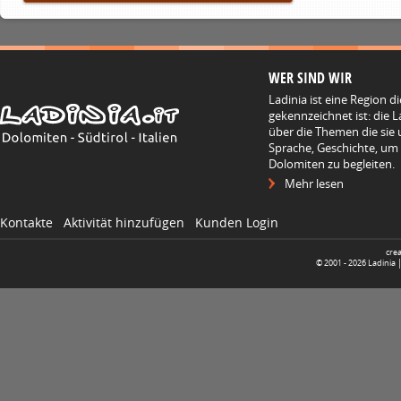
WER SIND WIR
Ladinia ist eine Region d
gekennzeichnet ist: die L
über die Themen die sie 
Sprache, Geschichte, um
Dolomiten zu begleiten.
Mehr lesen
Kontakte
Aktivität hinzufügen
Kunden Login
cre
© 2001 -
2026
Ladinia