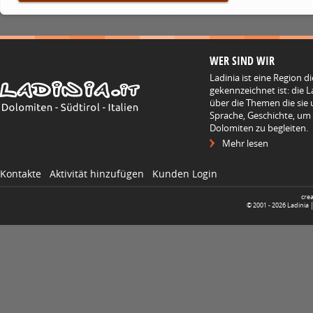
WER SIND WIR
Ladinia ist eine Region d
gekennzeichnet ist: die L
über die Themen die sie 
Sprache, Geschichte, um
Dolomiten zu begleiten.
Mehr lesen
Kontakte
Aktivität hinzufügen
Kunden Login
cre
© 2001 -
2026
Ladinia