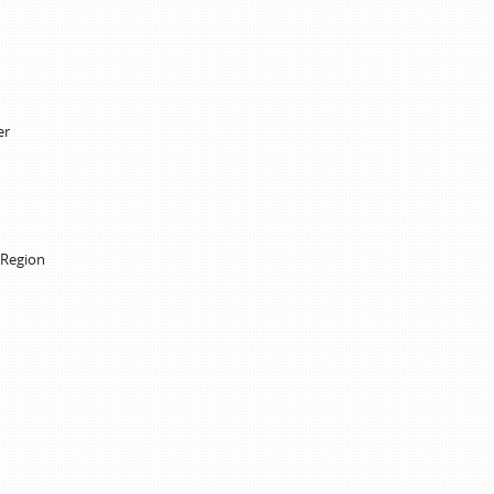
er
 Region