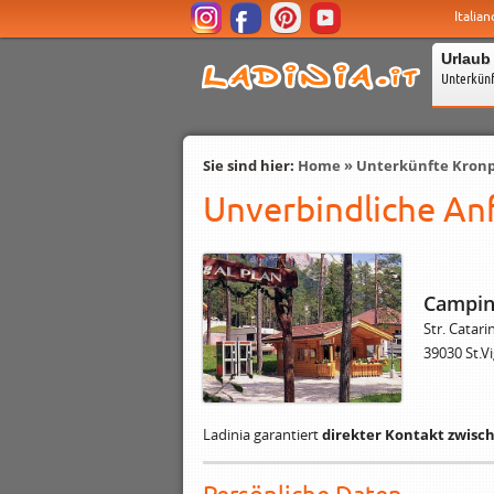
Italian
Urlaub
Unterkün
Sie sind hier:
Home
»
Unterkünfte Kronp
Unverbindliche Anf
Campin
Str. Catari
39030 St.Vi
Ladinia garantiert
direkter Kontakt zwisc