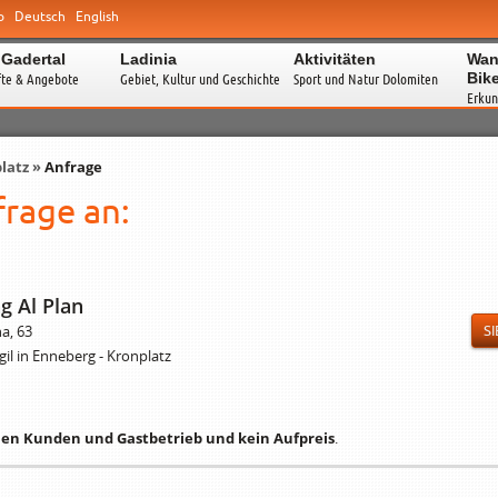
o
Deutsch
English
 Gadertal
Ladinia
Aktivitäten
Wan
Bik
fte & Angebote
Gebiet, Kultur und Geschichte
Sport und Natur Dolomiten
Erkun
latz
»
Anfrage
rage an:
g Al Plan
na, 63
SI
gil in Enneberg - Kronplatz
hen Kunden und Gastbetrieb und kein Aufpreis
.