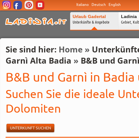
Italiano
Deutsch
English
Urlaub Gadertal
Ladinia
Unterkünfte & Angebote
Gebiet, Kul
Sie sind hier:
Home
»
Unterkünft
Garnì Alta Badia
»
B&B und Garnì
B&B und Garnì in Badia 
Suchen Sie die ideale Unt
Dolomiten
UNTERKUNFT SUCHEN