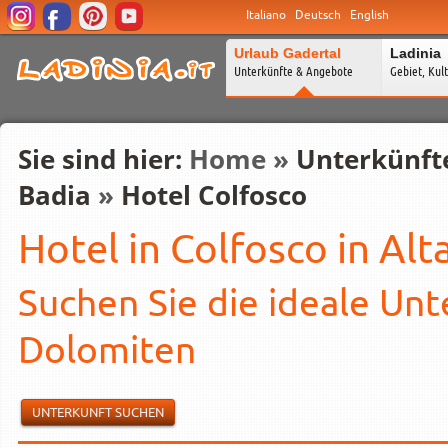
Italiano
Deutsch
English
Urlaub Gadertal
Ladinia
Unterkünfte & Angebote
Gebiet, Kul
Sie sind hier:
Home
»
Unterkünft
Badia
»
Hotel Colfosco
Hotel in Colfosco in Alt
Suchen Sie die ideale Unt
Dolomiten
UNTERKUNFT SUCHEN