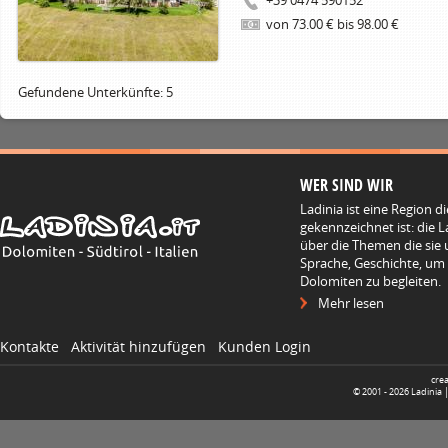
+39 0474 590152
von 73.00 € bis 98.00 €
Gefundene Unterkünfte: 5
WER SIND WIR
Ladinia ist eine Region d
gekennzeichnet ist: die L
über die Themen die sie 
Sprache, Geschichte, um
Dolomiten zu begleiten.
Mehr lesen
Kontakte
Aktivität hinzufügen
Kunden Login
cre
© 2001 -
2026
Ladinia