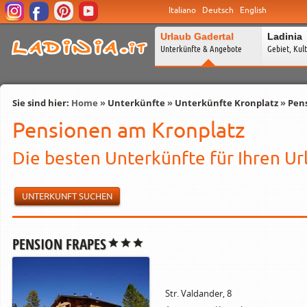
Italiano
Deutsch
English
Urlaub Gadertal
Ladinia
Unterkünfte & Angebote
Gebiet, Kul
Sie sind hier:
Home
»
Unterkünfte
»
Unterkünfte Kronplatz
»
Pen
Pensionen am Kronplatz
Die besten Unterkünfte für Ihren Ur
UNTERKUNFT SUCHEN
PENSION FRAPES
Str. Valdander, 8