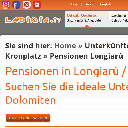
Italiano
Deutsch
English
Urlaub Gadertal
Ladinia
Unterkünfte & Angebote
Gebiet, Kul
Sie sind hier:
Home
»
Unterkünft
Kronplatz
»
Pensionen Longiarù
Pensionen in Longiarù /
Suchen Sie die ideale Unt
Dolomiten
UNTERKUNFT SUCHEN