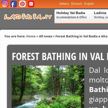
Italiano
Deutsch
English
Holiday Val Badia
Ladinia
Accommodations & Offers
Territory, c
You are here:
Home
»
All news
»
Forest Bathing in Val Badia e Alt
FOREST BATHING IN VAL
Dal l
molt
Bath
giapp