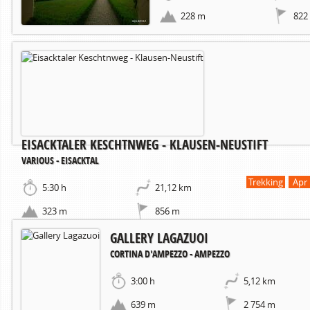
228 m
822
EISACKTALER KESCHTNWEG - KLAUSEN-NEUSTIFT
VARIOUS - EISACKTAL
Trekking
Apr 
5:30 h
21,12 km
323 m
856 m
GALLERY LAGAZUOI
CORTINA D'AMPEZZO - AMPEZZO
3:00 h
5,12 km
639 m
2 754 m