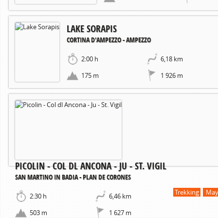
LAKE SORAPIS
CORTINA D'AMPEZZO - AMPEZZO
2:00 h
6,18 km
175 m
1 926 m
PICOLIN - COL DL ANCONA - JU - ST. VIGIL
SAN MARTINO IN BADIA - PLAN DE CORONES
Trekking
May 
2:30 h
6,46 km
503 m
1 627 m