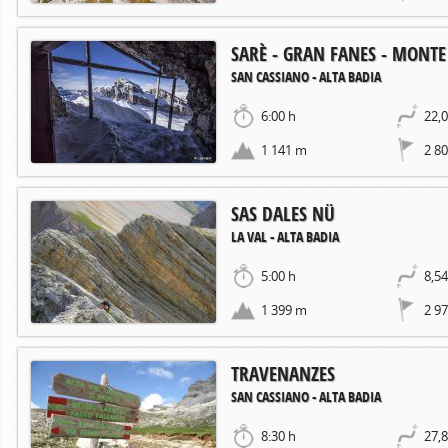
SARÈ - GRAN FANES - MONTE
SAN CASSIANO - ALTA BADIA
6:00 h
22,
1 141 m
2 8
SAS DALES NÜ
LA VAL - ALTA BADIA
5:00 h
8,5
1 399 m
2 9
TRAVENANZES
SAN CASSIANO - ALTA BADIA
8:30 h
27,