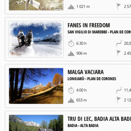
1 021 m
2 5
FANES IN FREEDOM
SAN VIGILIO DI MAREBBE - PLAN DE CO
6:30 h
20,
906 m
2 4
MALGA VACIARA
LONGIARÙ - PLAN DE CORONES
4:00 h
11,
653 m
2 1
TRU DI LEC, BADIA ALTA BAD
BADIA - ALTA BADIA