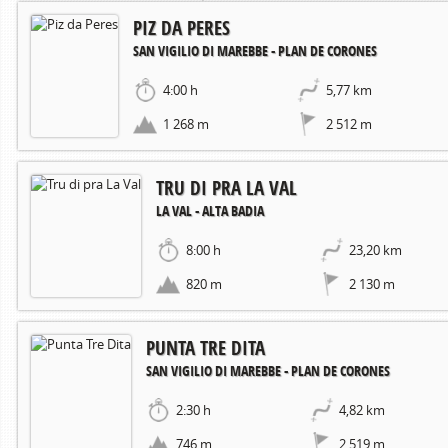
PIZ DA PERES
SAN VIGILIO DI MAREBBE - PLAN DE CORONES
4:00 h
5,77 km
1 268 m
2 512 m
TRU DI PRA LA VAL
LA VAL - ALTA BADIA
8:00 h
23,20 km
820 m
2 130 m
PUNTA TRE DITA
SAN VIGILIO DI MAREBBE - PLAN DE CORONES
2:30 h
4,82 km
746 m
2 519 m