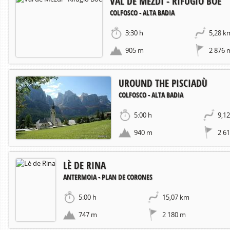
VAL DE MEZDI - RIFUGIO BOÈ
COLFOSCO - ALTA BADIA
3:30 h
5,28 k
905 m
2 876 
UROUND THE PISCIADÙ
COLFOSCO - ALTA BADIA
5:00 h
9,1
940 m
2 6
LÈ DE RINA
ANTERMOIA - PLAN DE CORONES
5:00 h
15,07 km
747 m
2 180 m