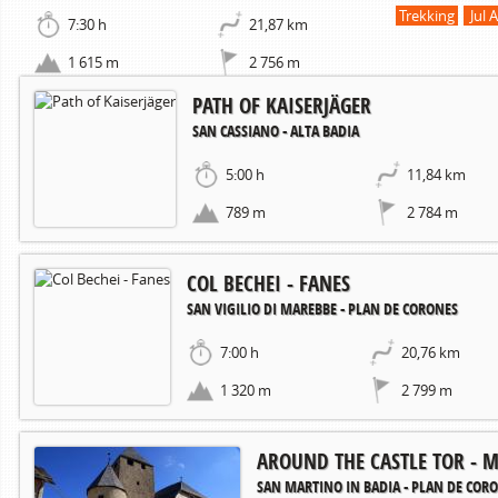
Trekking
Jul 
7:30 h
21,87 km
1 615 m
2 756 m
PATH OF KAISERJÄGER
SAN CASSIANO - ALTA BADIA
5:00 h
11,84 km
789 m
2 784 m
COL BECHEI - FANES
SAN VIGILIO DI MAREBBE - PLAN DE CORONES
7:00 h
20,76 km
1 320 m
2 799 m
AROUND THE CASTLE TOR -
SAN MARTINO IN BADIA - PLAN DE COR