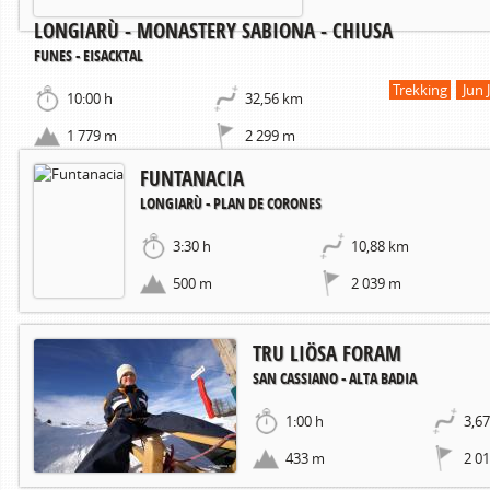
LONGIARÙ - MONASTERY SABIONA - CHIUSA
FUNES - EISACKTAL
Trekking
Jun 
10:00 h
32,56 km
1 779 m
2 299 m
FUNTANACIA
LONGIARÙ - PLAN DE CORONES
3:30 h
10,88 km
500 m
2 039 m
TRU LIÖSA FORAM
SAN CASSIANO - ALTA BADIA
1:00 h
3,6
433 m
2 0