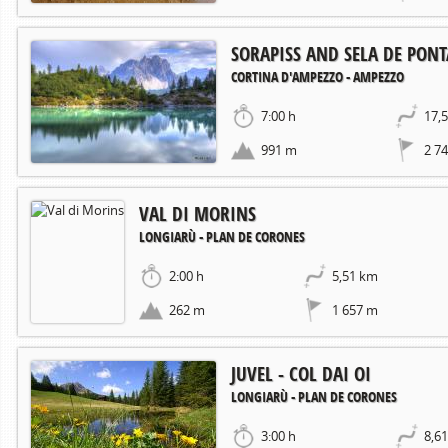
SORAPISS AND SELA DE PON
CORTINA D'AMPEZZO - AMPEZZO
7:00 h
17,
991 m
2 7
VAL DI MORINS
LONGIARÙ - PLAN DE CORONES
2:00 h
5,51 km
262 m
1 657 m
JUVEL - COL DAI OI
LONGIARÙ - PLAN DE CORONES
3:00 h
8,6