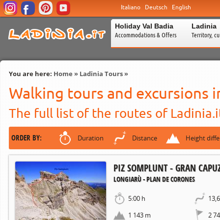
Italiano
Deutsch
English
Holiday Val Badia
Ladinia
Accommodations & Offers
Territory, c
You are here:
Home
»
Ladinia Tours
»
Walking tours and excursions i
The full list of the routes of Ladinia.i
ORDER BY:
Duration
Distance
Height diff
PIZ SOMPLUNT - GRAN CAPU
LONGIARÙ - PLAN DE CORONES
5:00 h
13,
1 143 m
2 7