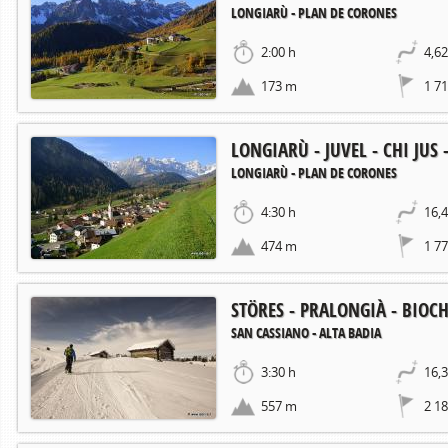
LONGIARÙ - PLAN DE CORONES
2:00 h
4,6
173 m
1 7
LONGIARÙ - JUVEL - CHI JUS
LONGIARÙ - PLAN DE CORONES
4:30 h
16,
474 m
1 7
STÖRES - PRALONGIÀ - BIOC
SAN CASSIANO - ALTA BADIA
3:30 h
16,
557 m
2 1