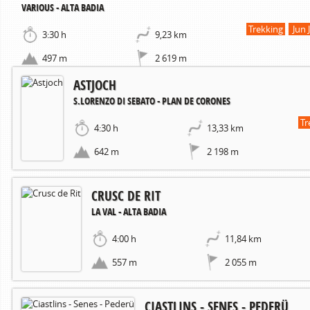
VARIOUS - ALTA BADIA
Trekking
Jun 
3:30 h
9,23 km
497 m
2 619 m
ASTJOCH
S.LORENZO DI SEBATO - PLAN DE CORONES
Tr
4:30 h
13,33 km
642 m
2 198 m
CRUSC DE RIT
LA VAL - ALTA BADIA
4:00 h
11,84 km
557 m
2 055 m
CIASTLINS - SENES - PEDERÜ