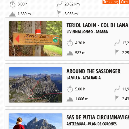
Trekking
Circ
8:00 h
20,82 km
1 689 m
3 036 m
TERIOL LADIN - COL DI LANA
LIVINNALLONGO - ARABBA
4:30 h
12,
583 m
2 2
AROUND THE SASSONGER
LA VILLA - ALTA BADIA
5:00 h
11,
1 006 m
2 4
SAS DE PUTIA CIRCUMNAVIG
ANTERMOIA - PLAN DE CORONES