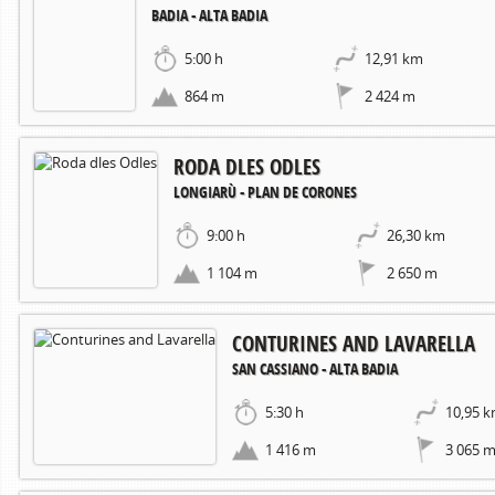
BADIA - ALTA BADIA
5:00 h
12,91 km
864 m
2 424 m
RODA DLES ODLES
LONGIARÙ - PLAN DE CORONES
9:00 h
26,30 km
1 104 m
2 650 m
CONTURINES AND LAVARELLA
SAN CASSIANO - ALTA BADIA
5:30 h
10,95 
1 416 m
3 065 