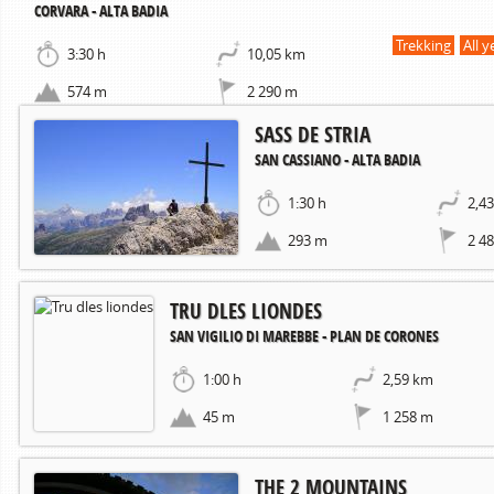
CORVARA - ALTA BADIA
Trekking
All y
3:30 h
10,05 km
574 m
2 290 m
SASS DE STRIA
SAN CASSIANO - ALTA BADIA
1:30 h
2,4
293 m
2 4
TRU DLES LIONDES
SAN VIGILIO DI MAREBBE - PLAN DE CORONES
1:00 h
2,59 km
45 m
1 258 m
THE 2 MOUNTAINS