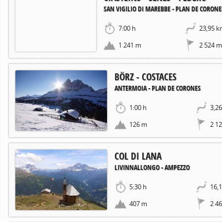
SAN VIGILIO DI MAREBBE - PLAN DE CORONE
7:00 h
23,95 
1 241 m
2 524 m
BÖRZ - COSTACES
ANTERMOIA - PLAN DE CORONES
1:00 h
3,2
126 m
2 1
COL DI LANA
LIVINNALLONGO - AMPEZZO
5:30 h
16,
407 m
2 4