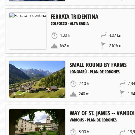
FERRATA TRIDENTINA
COLFOSCO - ALTA BADIA
4:00 h
4,07 km
652 m
2 615 m
SMALL ROUND BY FARMS
LONGIARÙ - PLAN DE CORONES
2:10 h
7,3
240 m
1 6
WAY OF ST. JAMES -- VANDOI
VARIOUS - PLAN DE CORONES
3:00 h
13,