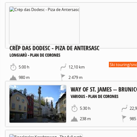
CRËP DAS DODESC - PIZA DE ANTERSASC
LONGIARÙ - PLAN DE CORONES
Ski touring/sn
5:00 h
12,10 km
980 m
2 479 m
WAY OF ST. JAMES -- BRUNIC
VARIOUS - PLAN DE CORONES
5:30 h
22,
238 m
985