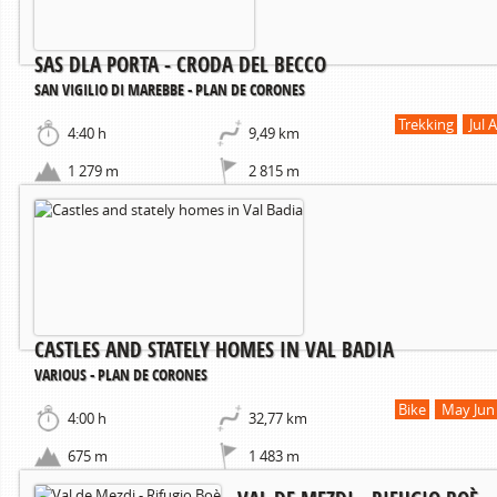
SAS DLA PORTA - CRODA DEL BECCO
SAN VIGILIO DI MAREBBE - PLAN DE CORONES
Trekking
Jul 
4:40 h
9,49 km
1 279 m
2 815 m
CASTLES AND STATELY HOMES IN VAL BADIA
VARIOUS - PLAN DE CORONES
Bike
May Jun 
4:00 h
32,77 km
675 m
1 483 m