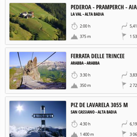
PEDEROA - PRAMPERCH - AIA
LA VAL - ALTA BADIA
2:00 h
5,4
375 m
1 5
FERRATA DELLE TRINCEE
ARABBA - ARABBA
3:30 h
3,8
350 m
2 7
PIZ DE LAVARELA 3055 M
SAN CASSIANO - ALTA BADIA
4:30 h
6,1
1 400 m
3 0