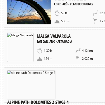
LONGIARÙ - PLAN DE CORONES
5:00 h
32,
580 m
1 7
MALGA VALPAROLA
SAN CASSIANO - ALTA BADIA
1:30 h
4,12 km
124 m
2 020 m
ALPINE PATH DOLOMITES 2 STAGE 4