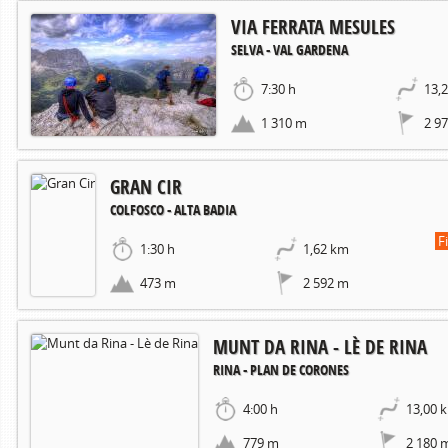
VIA FERRATA MESULES
SELVA - VAL GARDENA
7:30 h
13,
1 310 m
2 9
GRAN CIR
COLFOSCO - ALTA BADIA
F
1:30 h
1,62 km
473 m
2 592 m
MUNT DA RINA - LÈ DE RINA
RINA - PLAN DE CORONES
4:00 h
13,00 
779 m
2 180 