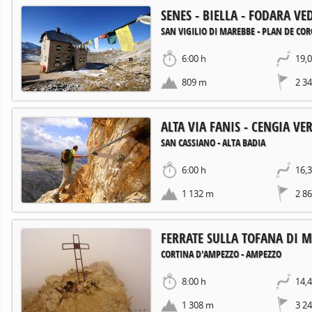
SENES - BIELLA - FODARA VE
SAN VIGILIO DI MAREBBE - PLAN DE CO
6:00 h
19,
809 m
2 3
ALTA VIA FANIS - CENGIA VE
SAN CASSIANO - ALTA BADIA
6:00 h
16,
1 132 m
2 8
FERRATE SULLA TOFANA DI 
CORTINA D'AMPEZZO - AMPEZZO
8:00 h
14,
1 308 m
3 2