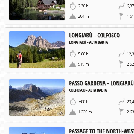
2:30 h
6,3
204 m
1 6
LONGIARÙ - COLFOSCO
LONGIARÙ - ALTA BADIA
5:00 h
12,
919 m
2 5
PASSO GARDENA - LONGIARÙ
COLFOSCO - ALTA BADIA
7:00 h
23,
1 220 m
2 6
PASSAGE TO THE NORTH-WES