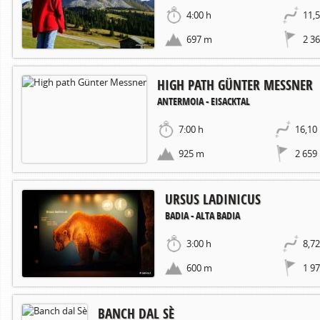
4:00 h
11,
697 m
2 3
HIGH PATH GÜNTER MESSNER
ANTERMOIA - EISACKTAL
7:00 h
16,10
925 m
2 659
URSUS LADINICUS
BADIA - ALTA BADIA
3:00 h
8,7
600 m
1 9
BANCH DAL SÈ