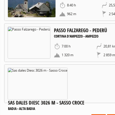
8:40 h
25,
962 m
2 5
PASSO FALZAREGO - PEDERÜ
CORTINA D'AMPEZZO - AMPEZZO
7:00 h
20,81 
1 320 m
2 859 
SAS DALES DIESC 3026 M - SASSO CROCE
BADIA - ALTA BADIA