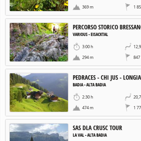
369 m
1 8
PERCORSO STORICO BRESSA
VARIOUS - EISACKTAL
3:00 h
12,
294 m
847
PEDRACES - CHI JUS - LONGI
BADIA - ALTA BADIA
2:30 h
20,
474 m
1 7
SAS DLA CRUSC TOUR
LA VAL - ALTA BADIA