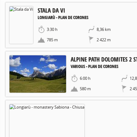
STALA DA VI
LONGIARÙ - PLAN DE CORONES
3:30 h
8,36 km
785 m
2 422 m
ALPINE PATH DOLOMITES 2 S
VARIOUS - PLAN DE CORONES
6:00 h
12,
580 m
2 4