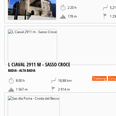
2:20 h
5,2
178 m
1 2
L CIAVAL 2911 M - SASSO CROCE
BADIA - ALTA BADIA
Trekking
Circ
8:00 h
18,88 km
1 567 m
2 914 m