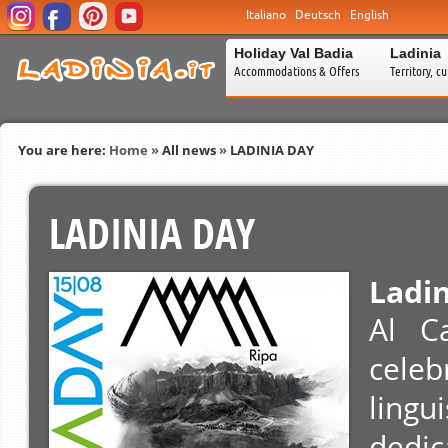
Italiano
Deutsch
English
Holiday Val Badia
Ladinia
Accommodations & Offers
Territory, c
You are here:
Home
»
All news
»
LADINIA DAY
LADINIA DAY
Ladi
Al Ca
cele
lingu
dedi