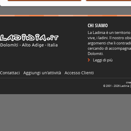
CHI SIAMO
La Ladinia è un territorio
vive, i ladini. Il nostro o
argomenti che li contradis
cercando di accompagnare
Dolomiti.
Leggi di più
Contattaci
Aggiungi un'attività
Accesso Clienti
cre
© 2001 -
2026
Ladinia