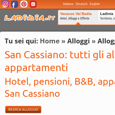
Italiano
Deutsch
English
Vacanze Val Badia
Ladinia
Hotel, Alloggi e Offerte
Territorio, c
Tu sei qui:
Home
»
Alloggi
»
Allog
San Cassiano: tutti gli a
appartamenti
Hotel, pensioni, B&B, appa
San Cassiano
RICERCA ALLOGGIO