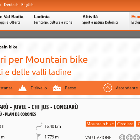
o
Deutsch
English
e Val Badia
Ladinia
Attività
Esc
oggi e Offerte
Territorio, cultura e storia
Sport e natura Dolomiti
Esplo
ain bike
ari per Mountain bike
 e delle valli ladine
istanza
Dislivello
Paese
Ascendente
RÙ - JUVEL - CHI JUS - LONGIARÙ
Ù - PLAN DE CORONES
Mountain bike
Circolare
G
0 h
16,40 km
4 m
1 779 m
VALUTAZIONE