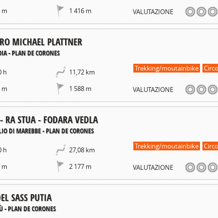
1 m
1 416 m
VALUTAZIONE
ERO MICHAEL PLATTNER
IA - PLAN DE CORONES
Trekking/moutainbike
Circo
0 h
11,72 km
5 m
1 588 m
VALUTAZIONE
- RA STUA - FODARA VEDLA
LIO DI MAREBBE - PLAN DE CORONES
Trekking/moutainbike
Circo
0 h
27,08 km
8 m
2 177 m
VALUTAZIONE
EL SASS PUTIA
Ù - PLAN DE CORONES