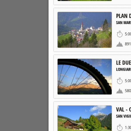
PLAN 
SAN MART
5:0
89
LE DU
LONGIAR
5:0
58
VAL - 
SAN VIGI
1:3