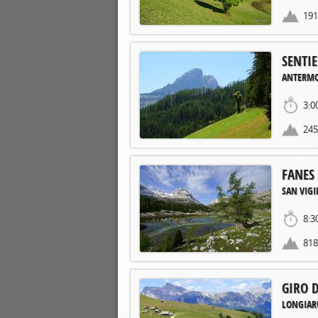
19
SENTI
ANTERMO
3:0
24
FANES 
SAN VIGI
8:3
81
GIRO D
LONGIAR