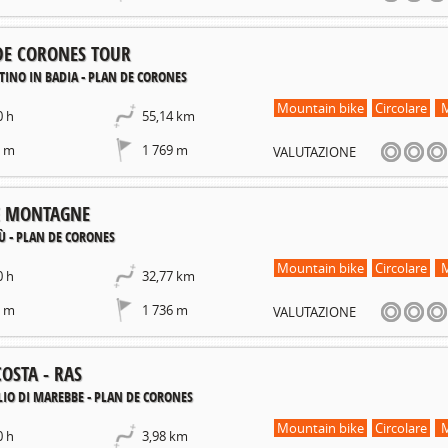
DE CORONES TOUR
INO IN BADIA - PLAN DE CORONES
Mountain bike
Circolare
M
0 h
55,14 km
1 m
1 769 m
VALUTAZIONE
E MONTAGNE
Ù - PLAN DE CORONES
Mountain bike
Circolare
M
0 h
32,77 km
0 m
1 736 m
VALUTAZIONE
COSTA - RAS
LIO DI MAREBBE - PLAN DE CORONES
Mountain bike
Circolare
M
0 h
3,98 km