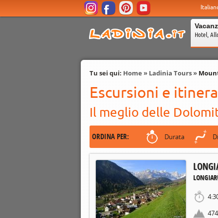
Italian
Vacanz
Hotel, All
Tu sei qui:
Home
»
Ladinia Tours
»
Mount
Escursioni e itiner
Il meglio delle Dolomiti
ORDINA PER:
Durata
D
LONGIA
LONGIAR
4:3
47