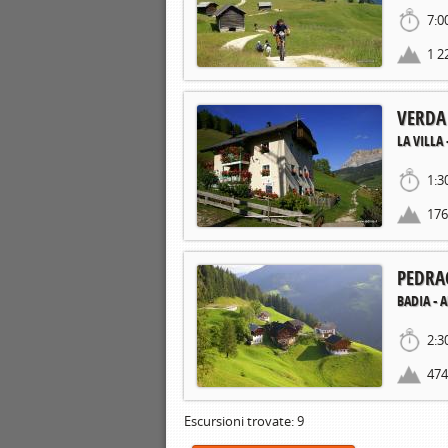
7:0
1 2
VERDA
LA VILLA 
1:3
17
PEDRAC
BADIA - 
2:3
47
Escursioni trovate: 9