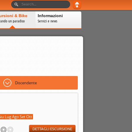
ursioni & Bike
Informazioni
rando un paradiso
Servizi e news
Discendente
iu Lug Ago Set Ott
DETTAGLI ESCURSIONE