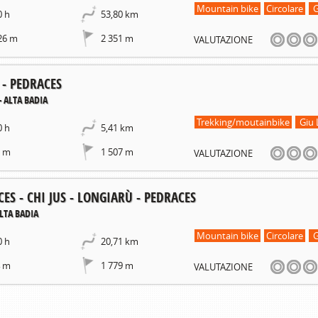
Mountain bike
Circolare
G
0 h
53,80 km
26 m
2 351 m
VALUTAZIONE
 - PEDRACES
- ALTA BADIA
Trekking/moutainbike
Giu 
0 h
5,41 km
6 m
1 507 m
VALUTAZIONE
ES - CHI JUS - LONGIARÙ - PEDRACES
ALTA BADIA
Mountain bike
Circolare
G
0 h
20,71 km
4 m
1 779 m
VALUTAZIONE