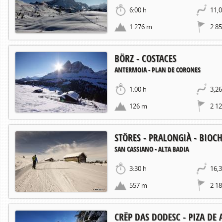
6:00 h
11,
1 276 m
2 8
BÖRZ - COSTACES
ANTERMOIA - PLAN DE CORONES
1:00 h
3,2
126 m
2 1
STÖRES - PRALONGIÀ - BIOC
SAN CASSIANO - ALTA BADIA
3:30 h
16,
557 m
2 1
CRËP DAS DODESC - PIZA DE