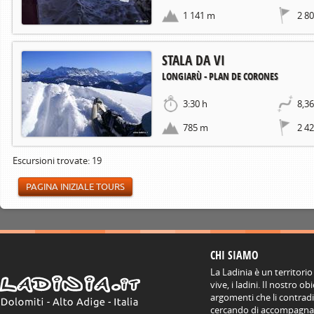
1 141 m
2 8
STALA DA VI
LONGIARÙ - PLAN DE CORONES
3:30 h
8,3
785 m
2 4
Escursioni trovate: 19
PAGINA INIZIALE TOURS
CHI SIAMO
La Ladinia è un territorio
vive, i ladini. Il nostro o
argomenti che li contradis
cercando di accompagnare