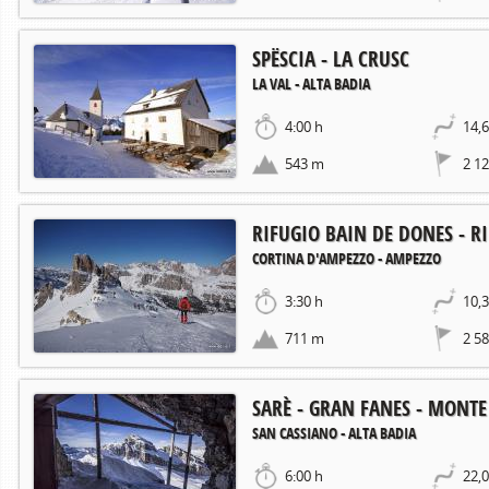
SPËSCIA - LA CRUSC
LA VAL - ALTA BADIA
4:00 h
14,
543 m
2 1
RIFUGIO BAIN DE DONES - 
CORTINA D'AMPEZZO - AMPEZZO
3:30 h
10,
711 m
2 5
SARÈ - GRAN FANES - MONTE
SAN CASSIANO - ALTA BADIA
6:00 h
22,