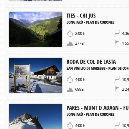
TIES - CHI JUS
LONGIARÙ - PLAN DE CORONES
2:00 h
4,3
277 m
1 5
RODA DE COL DE LASTA
SAN VIGILIO DI MAREBBE - PLAN DE CO
4:00 h
10,
688 m
2 2
PARES - MUNT D ADAGN - FU
LONGIARÙ - PLAN DE CORONES
4:00 h
10,