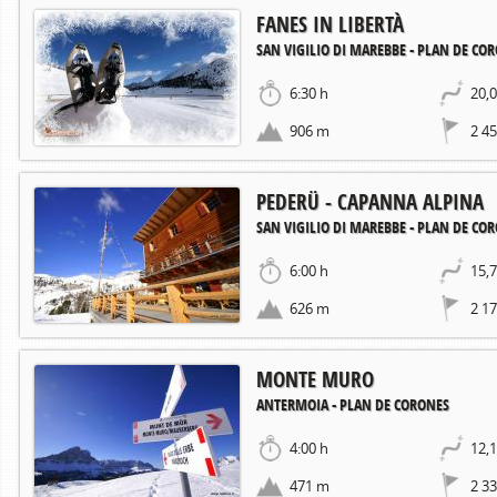
FANES IN LIBERTÀ
SAN VIGILIO DI MAREBBE - PLAN DE CO
6:30 h
20,
906 m
2 4
PEDERÜ - CAPANNA ALPINA
SAN VIGILIO DI MAREBBE - PLAN DE CO
6:00 h
15,
626 m
2 1
MONTE MURO
ANTERMOIA - PLAN DE CORONES
4:00 h
12,
471 m
2 3