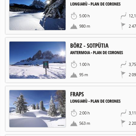
LONGIARÙ - PLAN DE CORONES
5:00 h
12,
980 m
2 4
BÖRZ - SOTPÜTIA
ANTERMOIA - PLAN DE CORONES
1:00 h
3,7
95 m
2 0
FRAPS
LONGIARÙ - PLAN DE CORONES
2:00 h
3,1
563 m
2 2