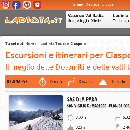
Italiano
Deutsch
English
Vacanze Val Badia
Ladinia
Hotel, Alloggi e Offerte
Territorio, c
Tu sei qui:
Home
»
Ladinia Tours
»
Ciaspole
Escursioni e itinerari per Ciasp
Il meglio delle Dolomiti e delle valli 
ORDINA PER:
Durata
Distanza
Dislivello
SAS DLA PARA
SAN VIGILIO DI MAREBBE - PLAN DE CO
3:00 h
5,3
928 m
2 4