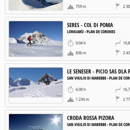
759 m
2 3
SERES - COL DI POMA
LONGIARÙ - PLAN DE CORONES
0:04 h
10,
836 m
2 4
LE SENESER - PICIO SAS DLA 
SAN VIGILIO DI MAREBBE - PLAN DE CO
6:00 h
16,
1 234 m
2 7
CRODA ROSSA PIZORA
SAN VIGILIO DI MAREBBE - PLAN DE CO