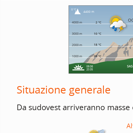
4400 m
O
2 °C
10 °C
18 °C
28 °C
06:06
20:35
Situazione generale
Da sudovest arriveranno masse d'
Al