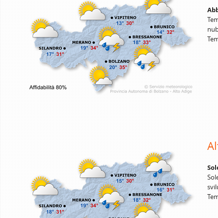
Abb
Tem
nub
Tem
A
Sol
Sol
svi
Tem