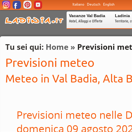
Italiano
Deutsch
English
Vacanze Val Badia
Ladinia
Hotel, Alloggi e Offerte
Territorio, c
Tu sei qui:
Home
»
Previsioni me
Previsioni meteo
Meteo in Val Badia, Alta 
Previsioni meteo nelle D
domenica 09 agosto 2026