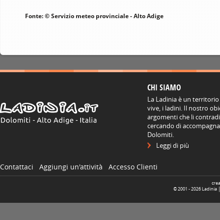
Fonte: © Servizio meteo provinciale - Alto Adige
CHI SIAMO
La Ladinia è un territorio
vive, i ladini. Il nostro o
argomenti che li contradis
cercando di accompagnare
Dolomiti.
Leggi di più
Contattaci
Aggiungi un'attività
Accesso Clienti
cre
© 2001 -
2026
Ladinia